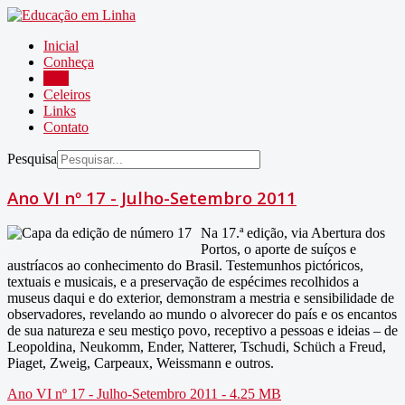
Inicial
Conheça
Leia
Celeiros
Links
Contato
Pesquisa
Ano VI nº 17 - Julho-Setembro 2011
Na 17.ª edição, via Abertura dos
Portos, o aporte de suíços e
austríacos ao conhecimento do Brasil. Testemunhos pictóricos,
textuais e musicais, e a preservação de espécimes recolhidos a
museus daqui e do exterior, demonstram a mestria e sensibilidade de
observadores, revelando ao mundo o alvorecer do país e os encantos
de sua natureza e seu mestiço povo, receptivo a pessoas e ideias – de
Leopoldina, Neukomm, Ender, Natterer, Tschudi, Schüch a Freud,
Piaget, Zweig, Carpeaux, Weissmann e outros.
Ano VI nº 17 - Julho-Setembro 2011 - 4.25 MB